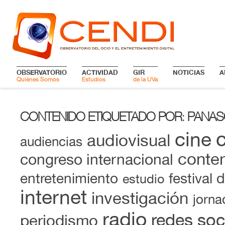
OBSERVATORIO
ACTIVIDAD
GIR
NOTICIAS
A
Quiénes Somos
Estudios
de la UVa
CONTENIDO ETIQUETADO POR
PANAS
:
cine
audiovisual
audiencias
conten
congreso internacional
entretenimiento
festival 
estudio
internet
investigación
jorna
radio
redes soc
periodismo