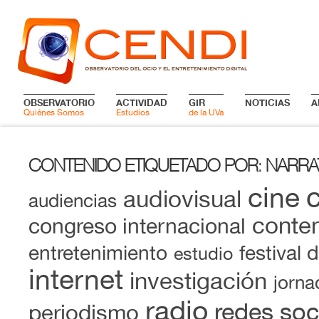
OBSERVATORIO
ACTIVIDAD
GIR
NOTICIAS
A
Quiénes Somos
Estudios
de la UVa
CONTENIDO ETIQUETADO POR
NARRA
:
cine
audiovisual
audiencias
conten
congreso internacional
entretenimiento
festival 
estudio
internet
investigación
jorna
radio
redes soc
periodismo