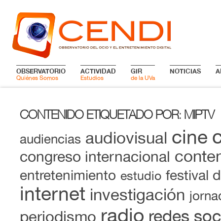
OBSERVATORIO
ACTIVIDAD
GIR
NOTICIAS
A
Quiénes Somos
Estudios
de la UVa
CONTENIDO ETIQUETADO POR
MIPTV
:
cine
audiovisual
audiencias
conten
congreso internacional
entretenimiento
festival 
estudio
internet
investigación
jorna
radio
redes soc
periodismo