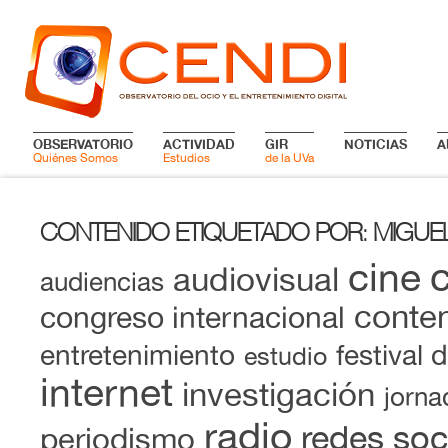
OBSERVATORIO
ACTIVIDAD
GIR
NOTICIAS
A
Quiénes Somos
Estudios
de la UVa
CONTENIDO ETIQUETADO POR
MIGUE
:
cine
audiovisual
audiencias
conten
congreso internacional
entretenimiento
festival 
estudio
internet
investigación
jorna
radio
redes soc
periodismo