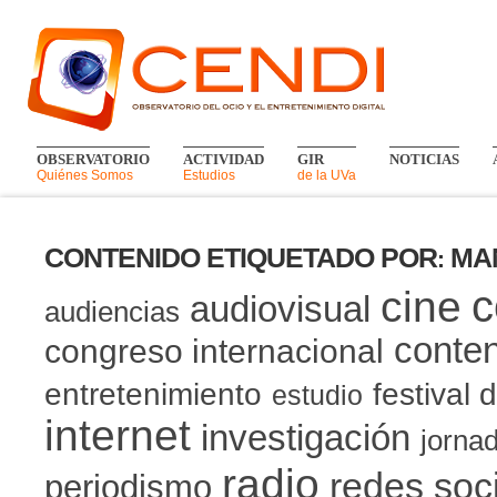
OBSERVATORIO
ACTIVIDAD
GIR
NOTICIAS
Quiénes Somos
Estudios
de la UVa
CONTENIDO ETIQUETADO POR
MA
:
c
cine
audiovisual
audiencias
conten
congreso internacional
entretenimiento
festival 
estudio
internet
investigación
jorna
radio
redes soc
periodismo