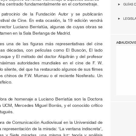
 ha centrado fundamentalmente en el cortometraje.
GUÍAS 
patrocinio de la Fundación Autor y se publicarán
LEGISL
tival de Cine. En esta ocasión, la 19 edición vendrá
ector Luciano Berriatúa, algunas de cuyas obras se
rtamen en la Sala Berlanga de Madrid.
A@AUDIOVI
 es una de las figuras más representativas del cine
imas décadas, con películas como El Buscón, El lado
sque y El método del doctor Alquitrán y del profesor
máximas autoridades mundiales en el cine de F. W.
do silente, del que ha restaurado algunos de sus filmes
os chinos de F.W. Murnau o el reciente Nosferatu. Un
afísico.
obra de homenaje a Luciano Berriatúa son la Doctora
a UCM, Mercedes Miguel Borrás, y el conocido crítico
tugués.
ra de Comunicación Audiovisual en la Universidad de
a representación de la mirada: ‘La ventana indiscreta’,
as y Siete miradas, una misma luz: teoría y análisis