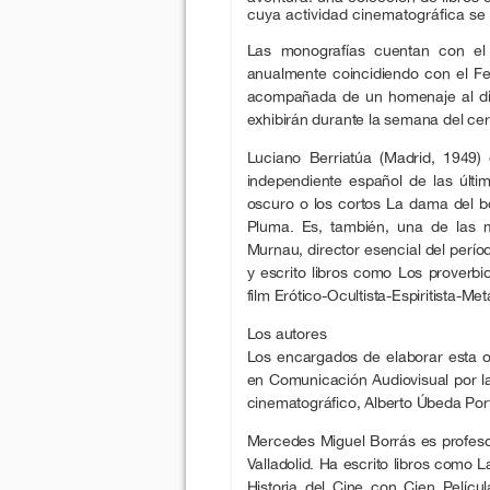
cuya actividad cinematográfica se
Las monografías cuentan con el 
anualmente coincidiendo con el Fes
acompañada de un homenaje al dir
exhibirán durante la semana del ce
Luciano Berriatúa (Madrid, 1949)
independiente español de las últ
oscuro o los cortos La dama del bo
Pluma. Es, también, una de las 
Murnau, director esencial del perío
y escrito libros como Los proverbi
film Erótico-Ocultista-Espiritista-Met
Los autores
Los encargados de elaborar esta 
en Comunicación Audiovisual por l
cinematográfico, Alberto Úbeda Por
Mercedes Miguel Borrás es profeso
Valladolid. Ha escrito libros como L
Historia del Cine con Cien Películ