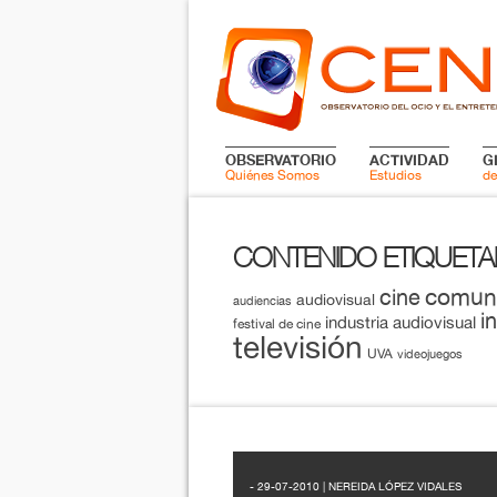
OBSERVATORIO
ACTIVIDAD
G
Quiénes Somos
Estudios
de
CONTENIDO ETIQUET
comun
cine
audiovisual
audiencias
i
industria audiovisual
festival de cine
televisión
UVA
videojuegos
- 29-07-2010 | NEREIDA LÓPEZ VIDALES