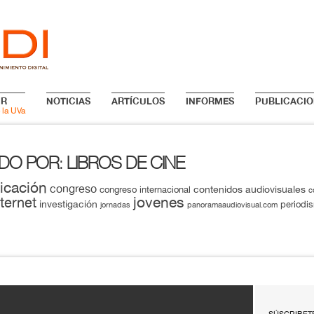
IR
NOTICIAS
ARTÍCULOS
INFORMES
PUBLICACIO
 la UVa
ADO POR
LIBROS DE CINE
:
icación
congreso
contenidos audiovisuales
congreso internacional
c
jovenes
nternet
investigación
periodi
jornadas
panoramaaudiovisual.com