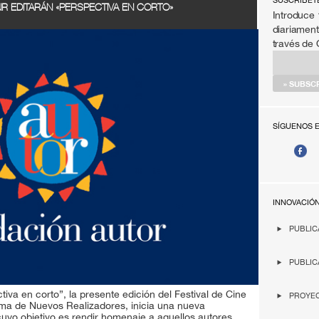
SÚSCRIBET
R EDITARÁN «PERSPECTIVA EN CORTO»
Introduce 
diariament
través de
SÍGUENOS 
INNOVACIÓ
PUBLIC
PUBLIC
tiva en corto”, la presente edición del Festival de Cine
PROYEC
rma de Nuevos Realizadores, inicia una nueva
cuyo objetivo es rendir homenaje a aquellos autores