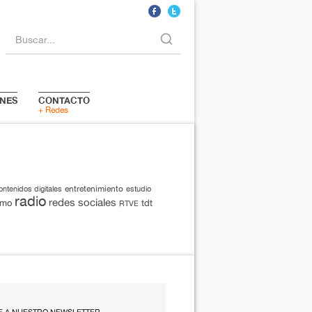
Buscar...
NES
CONTACTO
+ Redes
entretenimiento
ontenidos digitales
estudio
radio
redes sociales
smo
tdt
RTVE