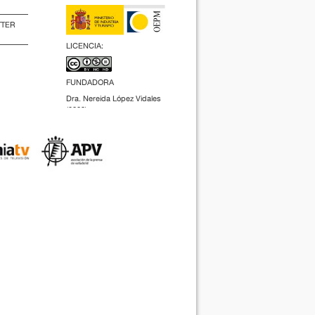
TTER
LICENCIA:
FUNDADORA
Dra. Nereida López Vidales
(2009).