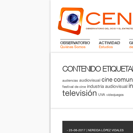
OBSERVATORIO
ACTIVIDAD
G
Quiénes Somos
Estudios
de
CONTENIDO ETIQUET
comun
cine
audiovisual
audiencias
i
industria audiovisual
festival de cine
televisión
UVA
videojuegos
- 25-06-2017 | NEREIDA LÓPEZ VIDALES