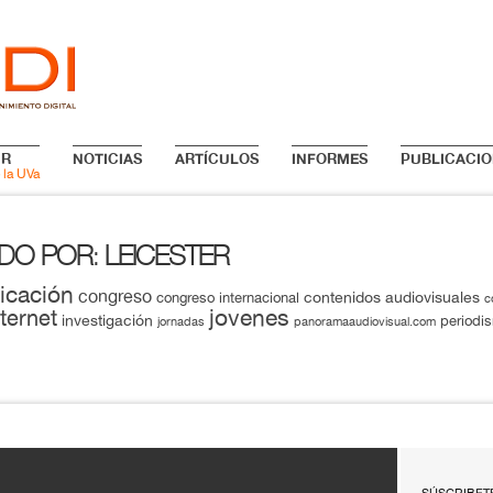
IR
NOTICIAS
ARTÍCULOS
INFORMES
PUBLICACIO
 la UVa
ADO POR
LEICESTER
:
icación
congreso
contenidos audiovisuales
congreso internacional
c
jovenes
nternet
investigación
periodi
jornadas
panoramaaudiovisual.com