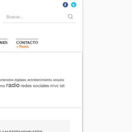
Buscar...
NES
CONTACTO
+ Redes
entretenimiento
ontenidos digitales
estudio
radio
redes sociales
smo
tdt
RTVE