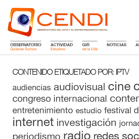
OBSERVATORIO
ACTIVIDAD
GIR
NOTICIAS
A
Quiénes Somos
Estudios
de la UVa
CONTENIDO ETIQUETADO POR
IPTV
:
cine
audiovisual
audiencias
conten
congreso internacional
entretenimiento
festival 
estudio
internet
investigación
jorna
radio
redes soc
periodismo