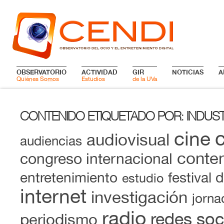
OBSERVATORIO
ACTIVIDAD
GIR
NOTICIAS
A
Quiénes Somos
Estudios
de la UVa
CONTENIDO ETIQUETADO POR
INDUS
:
cine
audiovisual
audiencias
conten
congreso internacional
entretenimiento
festival 
estudio
internet
investigación
jorna
radio
redes soc
periodismo