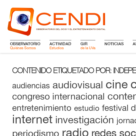
OBSERVATORIO
ACTIVIDAD
GIR
NOTICIAS
A
Quiénes Somos
Estudios
de la UVa
CONTENIDO ETIQUETADO POR
INDEP
:
cine
audiovisual
audiencias
conten
congreso internacional
entretenimiento
festival 
estudio
internet
investigación
jorna
radio
redes soc
periodismo