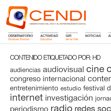
OBSERVATORIO
ACTIVIDAD
GIR
NOTICIAS
A
Quiénes Somos
Estudios
de la UVa
CONTENIDO ETIQUETADO POR
HD
:
cine
audiovisual
audiencias
conten
congreso internacional
entretenimiento
festival 
estudio
internet
investigación
jorna
radio
redes soc
periodismo