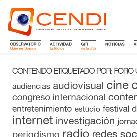
OBSERVATORIO
ACTIVIDAD
GIR
NOTICIAS
A
Quiénes Somos
Estudios
de la UVa
CONTENIDO ETIQUETADO POR
FORO 
:
cine
audiovisual
audiencias
conten
congreso internacional
entretenimiento
festival 
estudio
internet
investigación
jorna
radio
redes soc
periodismo