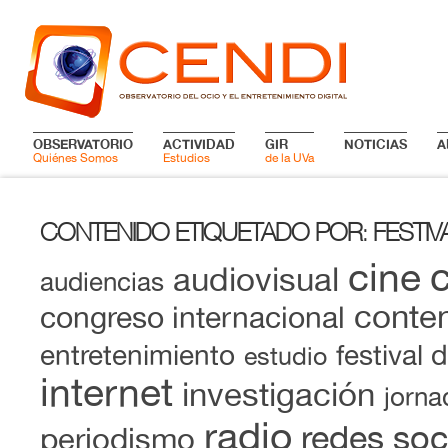
OBSERVATORIO
ACTIVIDAD
GIR
NOTICIAS
A
Quiénes Somos
Estudios
de la UVa
CONTENIDO ETIQUETADO POR
FESTIV
:
cine
audiovisual
audiencias
conten
congreso internacional
entretenimiento
festival 
estudio
internet
investigación
jorna
radio
redes soc
periodismo