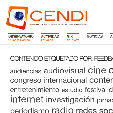
OBSERVATORIO
ACTIVIDAD
GIR
NOTICIAS
A
Quiénes Somos
Estudios
de la UVa
CONTENIDO ETIQUETADO POR
FEEDB
:
cine
audiovisual
audiencias
conten
congreso internacional
entretenimiento
festival 
estudio
internet
investigación
jorna
radio
redes soc
periodismo