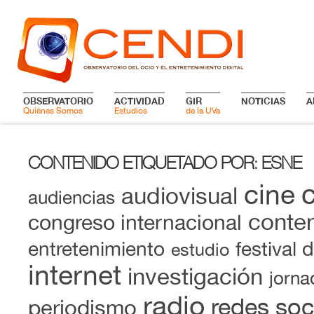
OBSERVATORIO
ACTIVIDAD
GIR
NOTICIAS
A
Quiénes Somos
Estudios
de la UVa
CONTENIDO ETIQUETADO POR
ESNE
:
cine
audiovisual
audiencias
conten
congreso internacional
entretenimiento
festival 
estudio
internet
investigación
jorna
radio
redes soc
periodismo