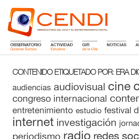
OBSERVATORIO
ACTIVIDAD
GIR
NOTICIAS
A
Quiénes Somos
Estudios
de la UVa
CONTENIDO ETIQUETADO POR
ERA DI
:
cine
audiovisual
audiencias
conten
congreso internacional
entretenimiento
festival 
estudio
internet
investigación
jorna
radio
redes soc
periodismo