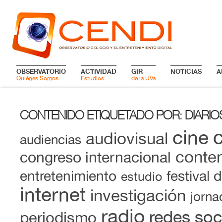
OBSERVATORIO
ACTIVIDAD
GIR
NOTICIAS
A
Quiénes Somos
Estudios
de la UVa
CONTENIDO ETIQUETADO POR
DIARIO
:
cine
audiovisual
audiencias
conten
congreso internacional
entretenimiento
festival 
estudio
internet
investigación
jorna
radio
redes soc
periodismo