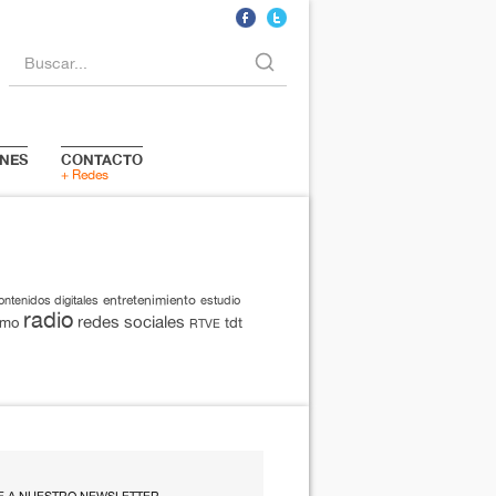
Buscar...
NES
CONTACTO
+ Redes
entretenimiento
ontenidos digitales
estudio
radio
redes sociales
smo
tdt
RTVE