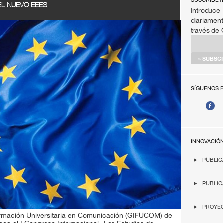
SÚSCRIBET
EL NUEVO EEES
Introduce 
diariament
través de
SÍGUENOS 
INNOVACIÓ
PUBLIC
PUBLIC
PROYEC
Formación Universitaria en Comunicación (GIFUCOM) de