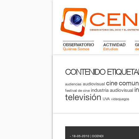
OBSERVATORIO
ACTIVIDAD
G
Quiénes Somos
Estudios
de
CONTENIDO ETIQUET
comun
cine
audiovisual
audiencias
i
industria audiovisual
festival de cine
televisión
UVA
videojuegos
- 18-05-2010 | OCENDI