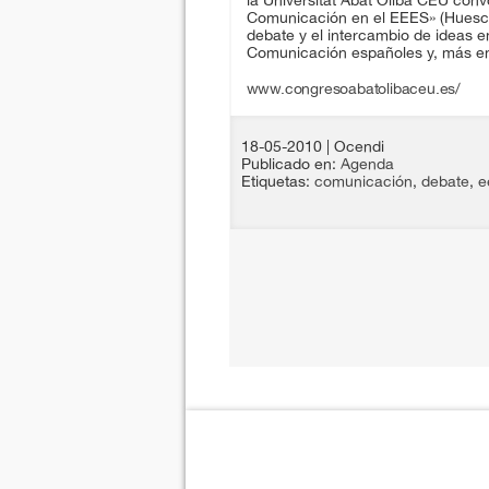
la Universitat Abat Oliba CEU conv
Comunicación en el EEES» (Huesca,
debate y el intercambio de ideas e
Comunicación españoles y, más en
www.congresoabatolibaceu.es/
18-05-2010
| Ocendi
Publicado en:
Agenda
Etiquetas:
comunicación
,
debate
,
e