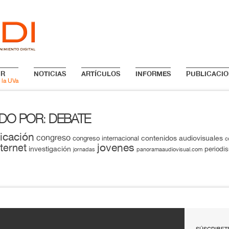
IR
NOTICIAS
ARTÍCULOS
INFORMES
PUBLICACIO
 la UVa
ADO POR
DEBATE
:
icación
congreso
contenidos audiovisuales
congreso internacional
c
jovenes
nternet
investigación
periodi
jornadas
panoramaaudiovisual.com