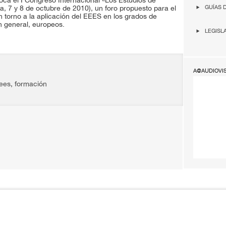
oca el I Congreso Internacional «Los Estudios de
GUÍAS 
 7 y 8 de octubre de 2010), un foro propuesto para el
n torno a la aplicación del EEES en los grados de
 general, europeos.
LEGISL
A@AUDIOVI
ees
,
formación