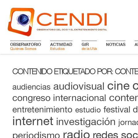
OBSERVATORIO
ACTIVIDAD
GIR
NOTICIAS
A
Quiénes Somos
Estudios
de la UVa
CONTENIDO ETIQUETADO POR
CONTE
:
cine
audiovisual
audiencias
conten
congreso internacional
entretenimiento
festival 
estudio
internet
investigación
jorna
radio
redes soc
periodismo