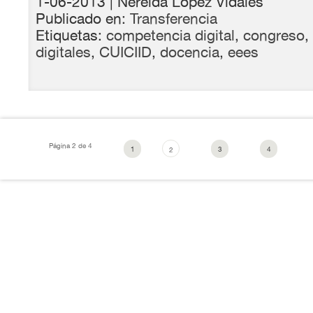
1-06-2013
| Nereida López Vidales
Publicado en:
Transferencia
Etiquetas:
competencia digital
,
congreso
,
digitales
,
CUICIID
,
docencia
,
eees
Página 2 de 4
1
3
4
2