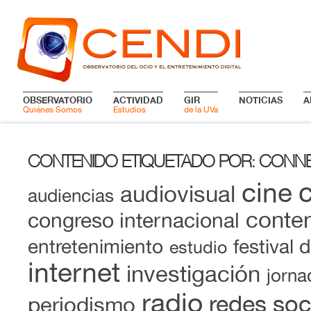
OBSERVATORIO
ACTIVIDAD
GIR
NOTICIAS
A
Quiénes Somos
Estudios
de la UVa
CONTENIDO ETIQUETADO POR
CONN
:
cine
audiovisual
audiencias
conten
congreso internacional
entretenimiento
festival 
estudio
internet
investigación
jorna
radio
redes soc
periodismo