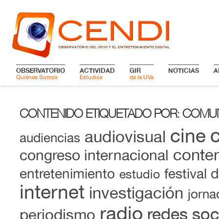
OBSERVATORIO
ACTIVIDAD
GIR
NOTICIAS
A
Quiénes Somos
Estudios
de la UVa
CONTENIDO ETIQUETADO POR
COMUN
:
cine
audiovisual
audiencias
conten
congreso internacional
entretenimiento
festival 
estudio
internet
investigación
jorna
radio
redes soc
periodismo