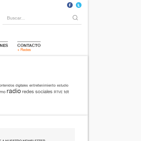
Buscar...
NES
CONTACTO
+ Redes
entretenimiento
ontenidos digitales
estudio
radio
redes sociales
smo
tdt
RTVE