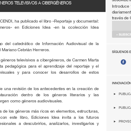
SÚSCRIBET
NEROS TELEVISIVOS A CIBERGÉNEROS
Introduce 
diariament
través de
NDI, ha publicado el libro «Reportaje y documental:
éneros» en Ediciones Idea -en la ccolección Idea
 del catedrático de Información Audiovisual de la
 Mariano Cebrián Herreros.
SÍGUENOS 
e géneros televisivos a cibergéneros, de Carmen Marta
a pedagógica para el aprendizaje del reportaje y el
isuales y para conocer los desarrollos de estos
INNOVACIÓ
e una revisión de los antecedentes en la creación de
PUBLIC
stauración dentro de los géneros literarios y las
urgen como géneros audiovisuales.
PUBLIC
os de los géneros más ricos en elementos, estructuras,
con este libro, Ediciones Idea invita a los futuros
PROYEC
ionales a descubrirlos, analizarlos, investigarlos y