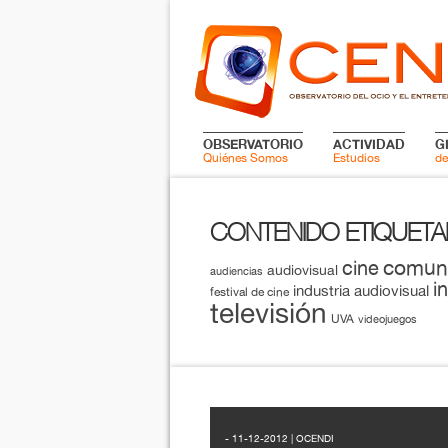
OBSERVATORIO
ACTIVIDAD
G
Quiénes Somos
Estudios
de
CONTENIDO ETIQUET
comun
cine
audiovisual
audiencias
i
industria audiovisual
festival de cine
televisión
UVA
videojuegos
- 11-12-2012 | OCENDI