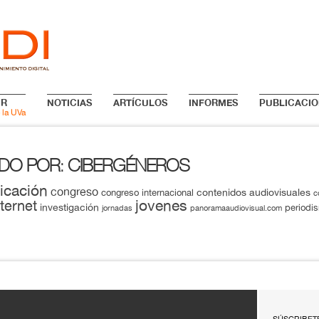
IR
NOTICIAS
ARTÍCULOS
INFORMES
PUBLICACIO
 la UVa
ADO POR
CIBERGÉNEROS
:
icación
congreso
contenidos audiovisuales
congreso internacional
c
jovenes
nternet
investigación
periodi
jornadas
panoramaaudiovisual.com