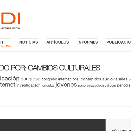
IR
NOTICIAS
ARTÍCULOS
INFORMES
PUBLICACIO
 la UVa
ADO POR
CAMBIOS CULTURALES
:
icación
congreso
contenidos audiovisuales
congreso internacional
c
jovenes
nternet
investigación
periodi
jornadas
panoramaaudiovisual.com