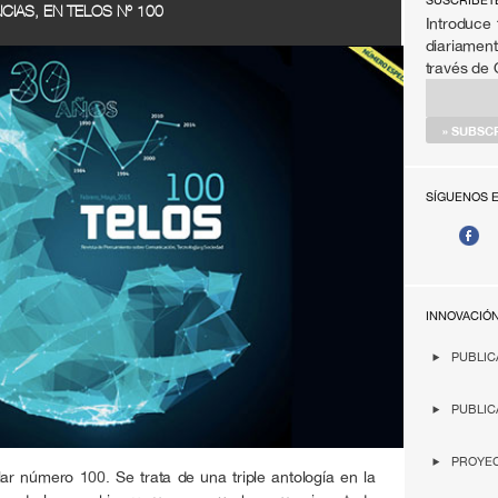
SÚSCRIBET
CIAS, EN TELOS Nº 100
Introduce 
diariament
través de
SÍGUENOS 
INNOVACIÓ
PUBLIC
PUBLIC
PROYEC
lar número
100.
Se trata de una triple antología en la