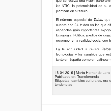
que se realiza una visión panorá
las NTIC, la potencialidad de su c
plantean en el futuro.
El número especial de
Telos,
que 
cuenta con 24 textos en los que di
españolas más importantes exponen
Economía, Política, medios de com
recomponer la realidad social que h
En la actualidad la revista
Telos
tecnologías y los cambios que es
tanto en España como en Latinoamé
16-04-2015
| Marta Hernando Lera
Publicado en:
Transferencia
Etiquetas:
cambios culturales
,
era d
tendencias