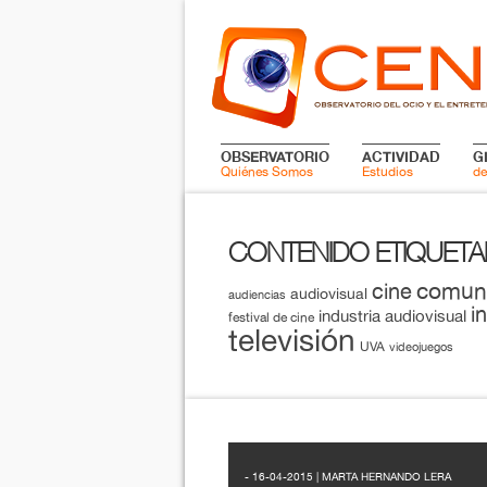
OBSERVATORIO
ACTIVIDAD
G
Quiénes Somos
Estudios
de
CONTENIDO ETIQUET
comun
cine
audiovisual
audiencias
i
industria audiovisual
festival de cine
televisión
UVA
videojuegos
- 16-04-2015 | MARTA HERNANDO LERA