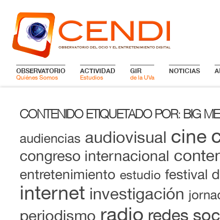
OBSERVATORIO
ACTIVIDAD
GIR
NOTICIAS
A
Quiénes Somos
Estudios
de la UVa
CONTENIDO ETIQUETADO POR
BIG ME
:
cine
audiovisual
audiencias
conten
congreso internacional
entretenimiento
festival 
estudio
internet
investigación
jorna
radio
redes soc
periodismo