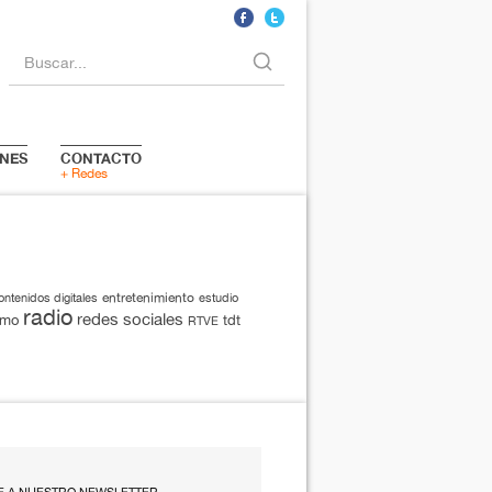
Buscar...
NES
CONTACTO
+ Redes
entretenimiento
ontenidos digitales
estudio
radio
redes sociales
smo
tdt
RTVE