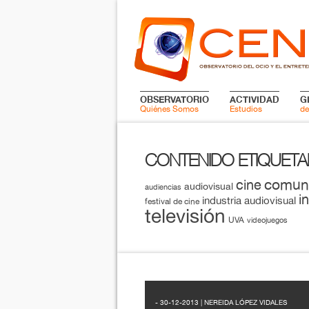
OBSERVATORIO
ACTIVIDAD
G
Quiénes Somos
Estudios
de
CONTENIDO ETIQUET
comun
cine
audiovisual
audiencias
i
industria audiovisual
festival de cine
televisión
UVA
videojuegos
- 30-12-2013 | NEREIDA LÓPEZ VIDALES