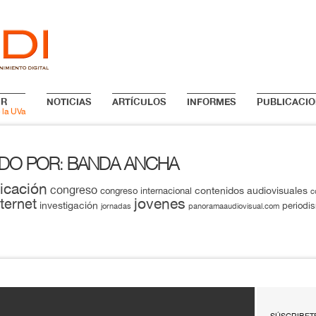
IR
NOTICIAS
ARTÍCULOS
INFORMES
PUBLICACIO
 la UVa
ADO POR
BANDA ANCHA
:
icación
congreso
contenidos audiovisuales
congreso internacional
c
jovenes
nternet
investigación
periodi
jornadas
panoramaaudiovisual.com