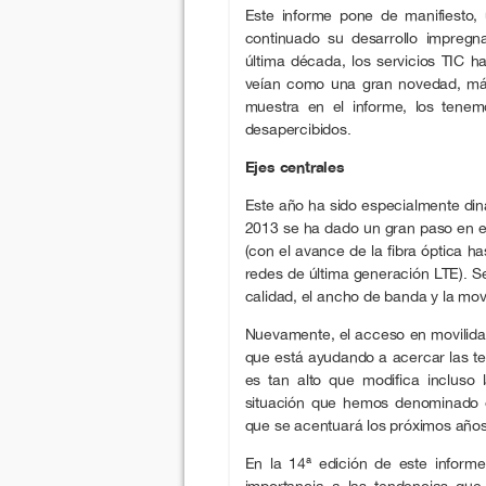
Este informe pone de manifiesto,
continuado su desarrollo impregn
última década, los servicios TIC h
veían como una gran novedad, má
muestra en el informe, los tene
desapercibidos.
Ejes centrales
Este año ha sido especialmente diná
2013 se ha dado un gran paso en el
(con el avance de la fibra óptica h
redes de última generación LTE). S
calidad, el ancho de banda y la movi
Nuevamente, el acceso en movilidad
que está ayudando a acercar las t
es tan alto que modifica incluso 
situación que hemos denominado e
que se acentuará los próximos años
En la 14ª edición de este infor
importancia a las tendencias que