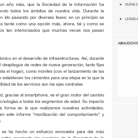
 un año más, que la Sociedad de la Información ha
GUÍAS 
ando todos los ámbitos de nuestra vida. Durante la
an ido pasando por diversas fases: en un principio se
LEGISL
s tarde como una opción más, ahora, tal y como se
mos tan interiorizados que muchas veces nos pasan
A@AUDIOVI
mico en el desarrollo de infraestructuras. Así, durante
 despliegue de redes de nueva generación, tanto fijas
asta el hogar), como móviles (con el lanzamiento de las
e establecen los cimientos para una etapa en la que la
lidad de los servicios son los ejes centrales.
, gracias al smartphone, es el gran motor del cambio
ecnologías a todos los segmentos de edad. Su impacto
la forma en la que realizamos nuestras actividades,
n este informe “movilización del comportamiento” y
.
me se ha hecho un esfuerzo renovador para dar más
 están moviendo los servicios de la Sociedad de la