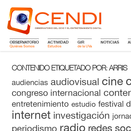
OBSERVATORIO
ACTIVIDAD
GIR
NOTICIAS
A
Quiénes Somos
Estudios
de la UVa
CONTENIDO ETIQUETADO POR
ARRIS
:
cine
audiovisual
audiencias
conten
congreso internacional
entretenimiento
festival 
estudio
internet
investigación
jorna
radio
redes soc
periodismo