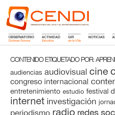
OBSERVATORIO
ACTIVIDAD
GIR
NOTICIAS
A
Quiénes Somos
Estudios
de la UVa
CONTENIDO ETIQUETADO POR
APREN
:
cine
audiovisual
audiencias
conten
congreso internacional
entretenimiento
festival 
estudio
internet
investigación
jorna
radio
redes soc
periodismo