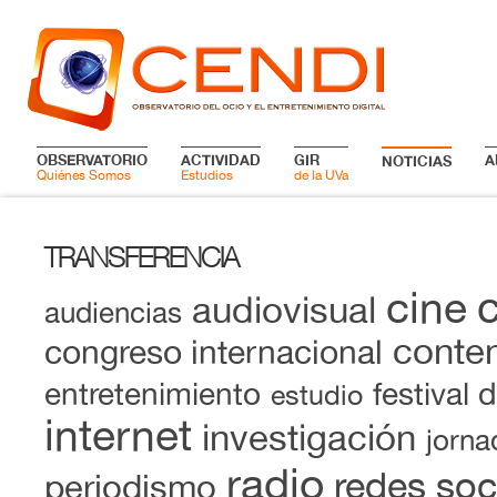
OBSERVATORIO
ACTIVIDAD
GIR
A
NOTICIAS
Quiénes Somos
Estudios
de la UVa
TRANSFERENCIA
cine
audiovisual
audiencias
conten
congreso internacional
entretenimiento
festival 
estudio
internet
investigación
jorna
radio
redes soc
periodismo