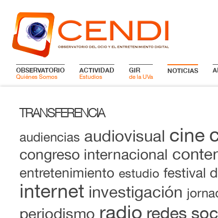
OBSERVATORIO
ACTIVIDAD
GIR
A
NOTICIAS
Quiénes Somos
Estudios
de la UVa
TRANSFERENCIA
cine
audiovisual
audiencias
conten
congreso internacional
entretenimiento
festival 
estudio
internet
investigación
jorna
radio
redes soc
periodismo