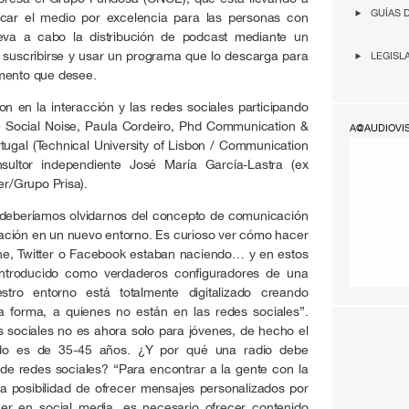
GUÍAS 
car el medio por excelencia para las personas con
 lleva a cabo la distribución de podcast mediante un
 suscribirse y usar un programa que lo descarga para
LEGISL
omento que desee.
n en la interacción y las redes sociales participando
de Social Noise, Paula Cordeiro, Phd Communication &
A@AUDIOVI
rtugal (Technical University of Lisbon / Communication
ultor independiente José María García-Lastra (ex
r/Grupo Prisa).
“deberíamos olvidarnos del concepto de comunicación
ación en un nuevo entorno. Es curioso ver cómo hacer
one, Twitter o Facebook estaban naciendo… y en estos
introducido como verdaderos configuradores de una
stro entorno está totalmente digitalizado creando
a forma, a quienes no están en las redes sociales”.
 sociales no es ahora solo para jóvenes, de hecho el
do es de 35-45 años. ¿Y por qué una radio debe
de redes sociales? “Para encontrar a la gente con la
 posibilidad de ofrecer mensajes personalizados por
aer en social media, es necesario ofrecer contenido