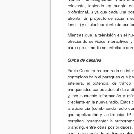
relevante, teniendo en cuenta en
profesional…) ya que cada una pose
afrontar un proyecto de social med
tono…) y el planteamiento de conte
Mientras que la televisión en el nu
ofreciendo servicios interactivos 
para que el medio se entrelace con
Suma de canales
Paula Cordeiro ha centrado su inte
contenidos bajo el paraguas que ha
listeners, el potencial de tráfi
enriquecidos conectados al día a d
y, por supuesto información y mús
creciente en la nueva radio. Estos
la audiencia (combinando radio con
geotargetización y la dirección IP
permiten incrementar la autopromo
branding, entre otras posibilidades
nuevo concepto de audiencia elec