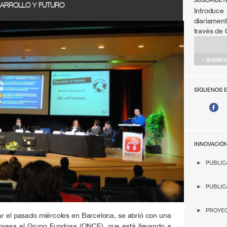
SÚSCRIBET
SARROLLO Y FUTURO
Introduce 
diariament
través de
SÍGUENOS 
INNOVACIÓ
PUBLIC
PUBLIC
PROYEC
ar el pasado miércoles en Barcelona, se abrió con una
mpresa el Grupo Fundosa (ONCE), que está llevando a