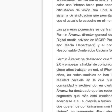
cabo una intensa tarea para acer
dificultades de visión. Vía Libre
sistema de sindicación que permita
que el usuario lo escuche en el m
Las primeras ponencias se centraro
Fermín Álvarez, director general 
Digital media advisor en ISCSP, Po
and Media Department) y el cons
Responsable Contenidos Cadena Se
Fermín Álvarez ha destacado que 
2.0 y empezar a hablar de comunic
cinco años trabajar en red, el iPh
años, las redes sociales se han 
realidad paralela en la que nue
comunidad y excluyendo, en ciert
Álvarez ha destacado que las redes
segmento que más está crecien
acercarse a su audiencia a través 
que queremos comunicarnos con la
nichos”, ha asegurado: «Para atr