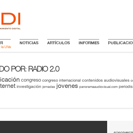
IR
NOTICIAS
ARTÍCULOS
INFORMES
PUBLICACIO
 la UVa
ADO POR
RADIO 2.0
:
icación
congreso
contenidos audiovisuales
congreso internacional
c
jovenes
nternet
investigación
periodi
jornadas
panoramaaudiovisual.com