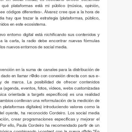
 qué plataformas está mi público (música, opinión,
e códigos diferentes». Álvarez cree que a la hora de
ia hay que trazar la estrategia (plataformas, público,
nidos en este ecosistema.
evo entorno digital está nichificando sus contenidos y
y a la carta, la radio debe encontrar nuevas fórmulas
 los nuevos entornos de social media.
rvención en la suma de canales para la distribución de
 dado en llamar r@dio con conexión directa con sus e-
co y de marca. La posibilidad de ofrecer contenidos
ía (agenda, eventos, fotos, vídeos, webs customizadas
ica orientada a targets específicos) es una realidad
 cambios conllevan una reformulación de la medición de
 plataformas digitales) introduciendo valores como la
 del oyente, ha reconocido Cordeiro. Los social media
ción, crear programaciones específicas y mejorar el
. Por ello, Paula Cordeiro ha recomendado partir de un
trónica combinando i-content con la nueva r@dio.”En