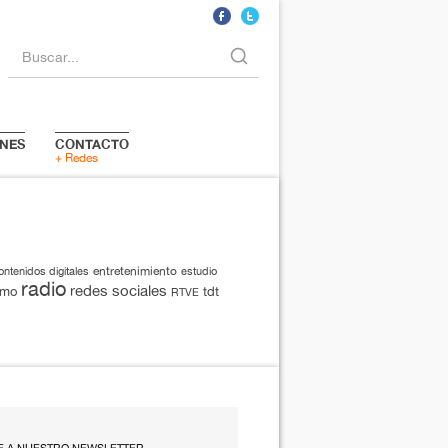
Buscar...
NES
CONTACTO
+ Redes
entretenimiento
ontenidos digitales
estudio
radio
redes sociales
smo
tdt
RTVE