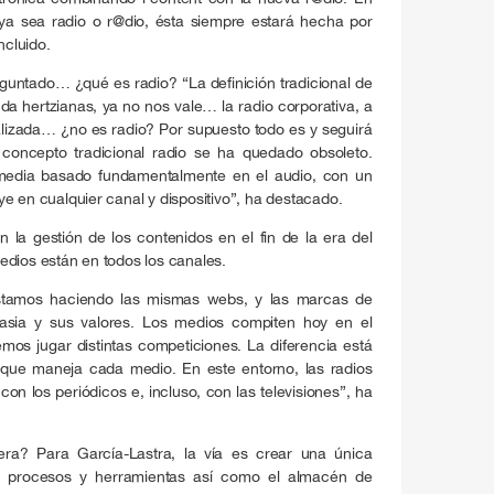
ya sea radio o r@dio, ésta siempre estará hecha por
cluido.
guntado… ¿qué es radio? “La definición tradicional de
nda hertzianas, ya no nos vale… la radio corporativa, a
lizada… ¿no es radio? Por supuesto todo es y seguirá
 concepto tradicional radio se ha quedado obsoleto.
media basado fundamentalmente en el audio, con un
e en cualquier canal y dispositivo”, ha destacado.
 la gestión de los contenidos en el fin de la era del
edios están en todos los canales.
estamos haciendo las mismas webs, y las marcas de
crasia y sus valores. Los medios compiten hoy en el
os jugar distintas competiciones. La diferencia está
 que maneja cada medio. En este entorno, las radios
n los periódicos e, incluso, con las televisiones”, ha
a? Para García-Lastra, la vía es crear una única
o procesos y herramientas así como el almacén de