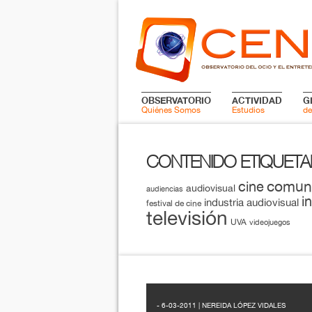
OBSERVATORIO
ACTIVIDAD
G
Quiénes Somos
Estudios
de
CONTENIDO ETIQUET
comun
cine
audiovisual
audiencias
i
industria audiovisual
festival de cine
televisión
UVA
videojuegos
- 6-03-2011 | NEREIDA LÓPEZ VIDALES