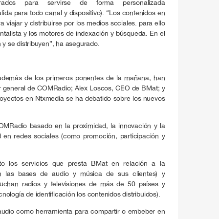
parados para servirse de forma personalizada
ida para todo canal y dispositivo). “Los contenidos en
 viajar y distribuirse por los medios sociales. para ello
ntalista y los motores de indexación y búsqueda. En el
 y se distribuyen”, ha asegurado.
además de los primeros ponentes de la mañana, han
tor general de COMRadio; Alex Loscos, CEO de BMat; y
royectos en Ntxmedía se ha debatido sobre los nuevos
OMRadio basado en la proximidad, la innovación y la
d en redes sociales (como promoción, participación y
o los servicios que presta BMat en relación a la
n las bases de audio y música de sus clientes) y
cuchan radios y televisiones de más de 50 países y
ología de identificación los contenidos distribuidos).
 audio como herramienta para compartir o embeber en