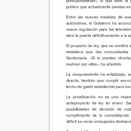
presupuestarias», lo que abre la p
publico que actualmente prestan es
Entre las nuevas medidas de aust
autónomas, el Gobierno ha anunci
nueva regulación para las televis
abre la puerta definitivamente a la p
El proyecto de ley, que se remitirá 
establece que «las comunidades p
Santamaría. «Si lo prestan direc
realicen por ellos», ha añadido.
La vicepresidente ha enfatizado, 
directa, tendrán que cumplir escr
techo de gasto establecido para lo
La privatización no es una impos
anteproyecto de ley en enero. Sa
posibilidades de decisión de ca
cumplimiento de la consolidació
déficit se verán empujadas deshacer