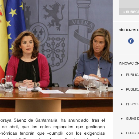
SÍGUENOS 
INNOVACIÓ
PUBLIC
PUBLIC
PROYEC
GUÍAS 
Soraya Sáenz de Santamaría, ha anunciado, tras el
 de abril, que los entes regionales que gestionen
tonómicas tendrán que «cumplir con los exigencias
LEGISL