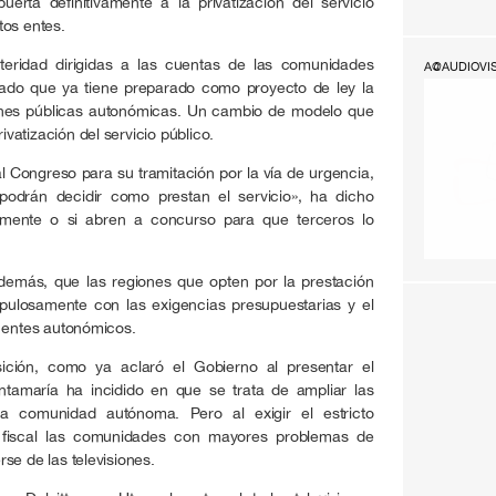
uerta definitivamente a la privatización del servicio
tos entes.
eridad dirigidas a las cuentas de las comunidades
A@AUDIOVI
ado que ya tiene preparado como proyecto de ley la
iones públicas autonómicas. Un cambio de modelo que
rivatización del servicio público.
al Congreso para su tramitación por la vía de urgencia,
odrán decidir como prestan el servicio», ha dicho
tamente o si abren a concurso para que terceros lo
además, que las regiones que opten por la prestación
upulosamente con las exigencias presupuestarias y el
s entes autonómicos.
ición, como ya aclaró el Gobierno al presentar el
ntamaría ha incidido en que se trata de ampliar las
da comunidad autónoma. Pero al exigir el estricto
n fiscal las comunidades con mayores problemas de
se de las televisiones.