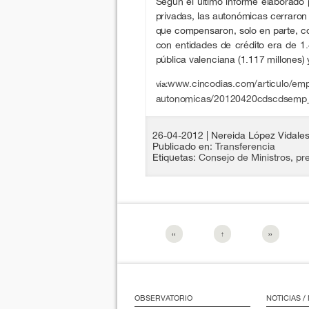
Según el último informe elaborado p
privadas, las autonómicas cerraron
que compensaron, solo en parte, c
con entidades de crédito era de 1.
pública valenciana (1.117 millones) 
www.cincodias.com/articulo/empr
vía:
autonomicas/20120420cdscdsemp
26-04-2012
| Nereida López Vidale
Publicado en:
Transferencia
Etiquetas:
Consejo de Ministros
,
pr
‹‹
↑
››
OBSERVATORIO
NOTICIAS 