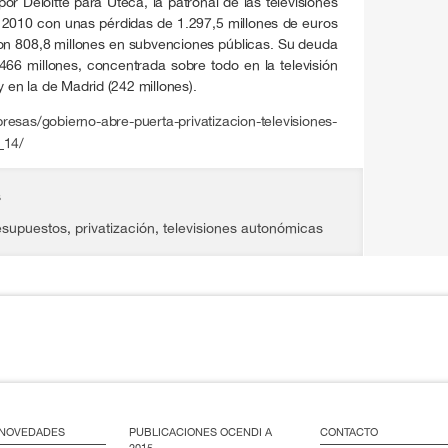
or Deloitte para Uteca, la patronal de las televisiones
 2010 con unas pérdidas de 1.297,5 millones de euros
on 808,8 millones en subvenciones públicas. Su deuda
466 millones, concentrada sobre todo en la televisión
y en la de Madrid (242 millones).
esas/gobierno-abre-puerta-privatizacion-televisiones-
_14/
s
esupuestos
,
privatización
,
televisiones autonómicas
/ NOVEDADES
PUBLICACIONES OCENDI A
CONTACTO