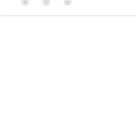
‹‹
↑
››