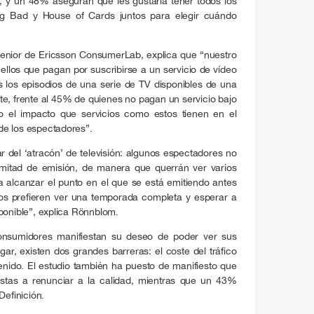
, y un 48% aseguran que les gustaría tener todos los
ng Bad y House of Cards juntos para elegir cuándo
enior de Ericsson ConsumerLab, explica que “nuestro
llos que pagan por suscribirse a un servicio de vídeo
 los episodios de una serie de TV disponibles de una
te, frente al 45% de quienes no pagan un servicio bajo
 el impacto que servicios como estos tienen en el
de los espectadores”.
r del ‘atracón’ de televisión: algunos espectadores no
mitad de emisión, de manera que querrán ver varios
 alcanzar el punto en el que se está emitiendo antes
os prefieren ver una temporada completa y esperar a
ponible”, explica Rönnblom.
nsumidores manifiestan su deseo de poder ver sus
gar, existen dos grandes barreras: el coste del tráfico
tenido. El estudio también ha puesto de manifiesto que
tas a renunciar a la calidad, mientras que un 43%
Definición.