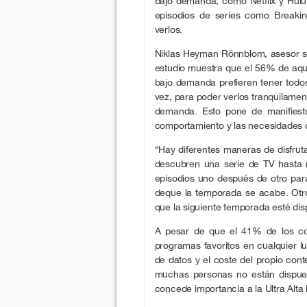
bajo demanda, como Netflix y Hulu
episodios de series como Breaki
verlos.
Niklas Heyman Rönnblom, asesor s
estudio muestra que el 56% de aque
bajo demanda prefieren tener todos
vez, para poder verlos tranquilamen
demanda. Esto pone de manifiesto
comportamiento y las necesidades 
“Hay diferentes maneras de disfruta
descubren una serie de TV hasta 
episodios uno después de otro para
deque la temporada se acabe. Otr
que la siguiente temporada esté dis
A pesar de que el 41% de los co
programas favoritos en cualquier lu
de datos y el coste del propio con
muchas personas no están dispues
concede importancia a la Ultra Alta 