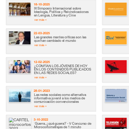
18-10-2025
IX Simposio Internacional sobre
Ideología, Política y Reivindicaciones
en Lengua, Literatura y Cine
ver más »
22-03-2025
Las grandes mentes críticas son las
que han cambiado el mundo
ver más »
12-02-2025
¿CONFÍAN LOS JÓVENES DE HOY
EN LOS CONTENIDOS PUBLICADOS
EN LAS REDES SOCIALES?
ver más »
28-01-2023
Las redes sociales como alternativa
informativa juvenil a los medios de
comunicación convencionales
ver más »
3-10-2022
`Guerra, ¿qué guerra?´- V Concurso de
Microcortometrajes de 1 minuto