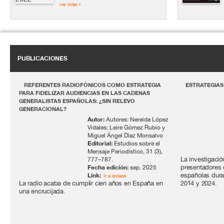
ver más »
PUBLICACIONES
REFERENTES RADIOFÓNICOS COMO ESTRATEGIA
ESTRATEGIAS
PARA FIDELIZAR AUDIENCIAS EN LAS CADENAS
GENERALISTAS ESPAÑOLAS: ¿SIN RELEVO
GENERACIONAL?
Autor:
Autores: Nereida López
Vidales; Leire Gómez Rubio y
Miguel Ángel Díaz Monsalvo
Editorial:
Estudios sobre el
Mensaje Periodístico, 31 (3),
La investigació
777–787.
Fecha edición:
presentadores e
sep. 2025
Link:
españolas dura
Ir a enlace
La radio acaba de cumplir cien años en España en
2014 y 2024.
una encrucijada.