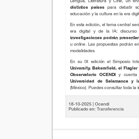
Lengua, Literatura y Cine, un e
distintos países
para debatir so
educación y la cultura en la era digit
En esta edición, el tema central ser
era digital y de la IA: discur
investigaciones podrán presentars
u online. Las propuestas podrán en
modalidades.
En su IX edición el Simposio Int
University, Bakersfield, el Flagle
Observatorio OCENDI
y cuenta
Universidad de Salamanca y l
(México). Puedes consultar toda la 
18-10-2025
| Ocendi
Publicado en:
Transferencia