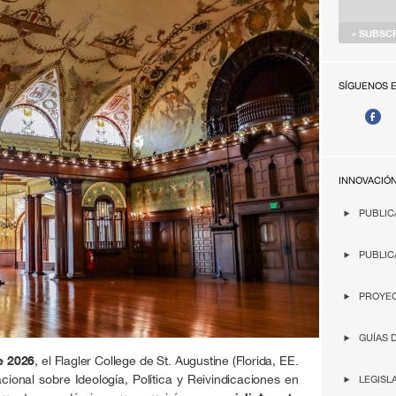
SÍGUENOS 
INNOVACIÓ
PUBLIC
PUBLIC
PROYEC
GUÍAS 
e 2026
, el Flagler College de St. Augustine (Florida, EE.
cional sobre Ideología, Política y Reivindicaciones en
LEGISL