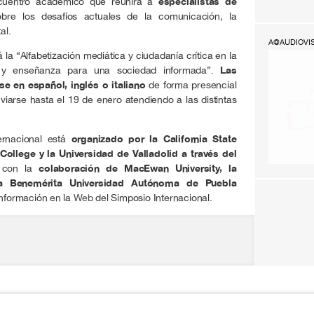
ncuentro académico que reunirá a
especialistas de
bre los desafíos actuales de la comunicación, la
al.
A@AUDIOVI
á la “Alfabetización mediática y ciudadanía crítica en la
so y enseñanza para una sociedad informada”.
Las
e en español, inglés o italiano
de forma presencial
viarse hasta el 19 de enero atendiendo a las distintas
ernacional está
organizado por la California State
r College y la Universidad de Valladolid a través del
 con la
colaboración de MacEwan University, la
a Benemérita Universidad Autónoma de Puebla
información en la
Web
del Simposio Internacional.