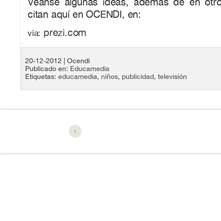
Véanse algunas ideas, ademas de en otro
citan aquí en OCENDI, en:
prezi.com
vía:
20-12-2012
| Ocendi
Publicado en:
Educamedia
Etiquetas:
educamedia
,
niños
,
publicidad
,
televisión
↑