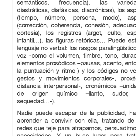
semánticos, frecuencia), las varieda
diastráticas, diafásicas, diacrónicas), los a
(tiempo, número, persona, modo), aspe
(corrección, coherencia, cohesión, adecuac
cortesía), los registros (argot, culto, esp
infantil…), las figuras retóricas… Puede es
lenguaje no verbal: los rasgos paralingüístic
voz -como el volumen, timbre, tono, durac
elementos prosódicos –pausas, acento, enton
la puntuación y ritmo-) y los códigos no ve
gestos y movimientos corporales-, prox
distancia interpersonal-, cronémicos –uni
de origen químico –llanto, sudor, s
sequedad…-).
Nadie puede escapar de la publicidad, h
aprender a convivir con ella, tratando d
redes que teje para atraparnos, persuadirno
necesidades. Y un buen lugar para trat