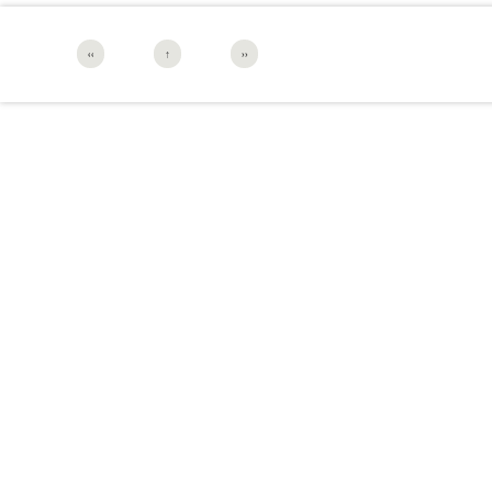
‹‹
↑
››