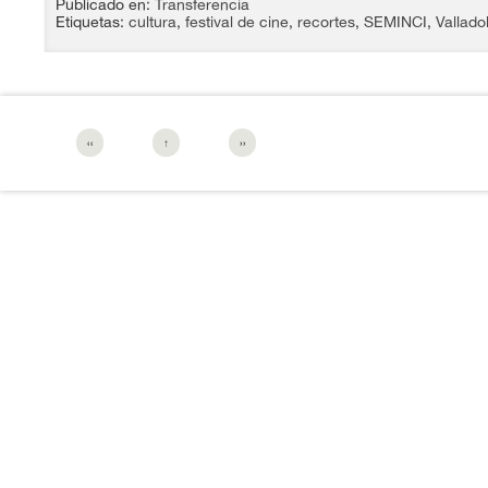
Publicado en:
Transferencia
Etiquetas:
cultura
,
festival de cine
,
recortes
,
SEMINCI
,
Valladol
‹‹
↑
››