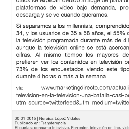
datos se explican debido al auge de platafo
plataformas de vídeo bajo demanda, pr
descarga y se ve cuando queramos.
Si separamos a los millennials, comprendidos
34, y los usuarios de 35 a 58 años, el 55% d
la televisión programada durante más de 4 
aunque la televisión online se está acerc
cifras. Al mismo tiempo los mayores d
prefieren ver los contenidos en televisión
73% de los encuestados viendo este tip
durante 4 horas o más a la semana.
www.marketingdirecto.com/actuali
vía:
television-en-la-television-una-batalla-casi-
utm_source=twitterfeed&utm_medium=twitte
30-01-2015
| Nereida López Vidales
Publicado en:
Transferencia
Etiquetas:
consumo televisivo
,
Forrester
,
televisión on line
,
víd