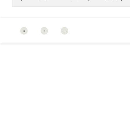
‹‹
↑
››