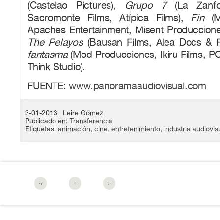
(Castelao Pictures),
Grupo 7
(La Zanfo
Sacromonte Films, Atípica Films),
Fin
(M
Apaches Entertainment, Misent Producciones
The Pelayos
(Bausan Films, Alea Docs & F
fantasma
(Mod Producciones, Ikiru Films, P
Think Studio).
FUENTE:
www.panoramaaudiovisual.com
3-01-2013
| Leire Gómez
Publicado en:
Transferencia
Etiquetas:
animación
,
cine
,
entretenimiento
,
industria audiovis
‹‹
↑
››