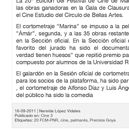
La 20ª Edición del Festival de Cine de M
las obras ganadoras en la Gala de Clausura
el Cine Estudio del Círculo de Bellas Artes.
El cortometraje “Marina” se impuso a la pe
“Ámár”, segunda, y a las 35 obras restante
en la Sección oficial. En la Sección oficial
favorito del jurado ha sido el document
verdad tienen huesos” que repitió premio pa
compuesto por alumnos de la Universidad R
El galardón en la Sesión oficial de cortomet
para los socios de la plataforma, ha sido par
, el cortometraje de Alfonso Díaz y Luis Ánge
del público ha sido la comedia
16-09-2011
| Nereida López Vidales
Publicado en:
Cine 3
Etiquetas:
20 FCM-PNR
,
cine
,
palmarés
,
Premios Goya