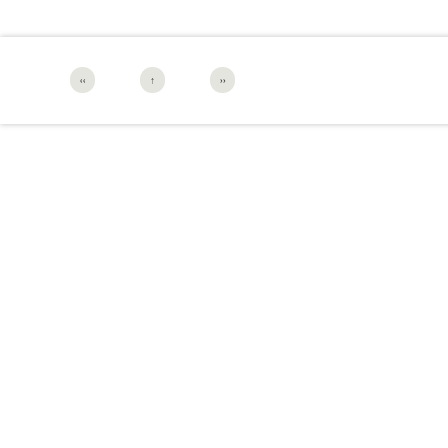
‹‹
↑
››