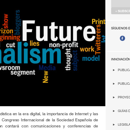
SÍGUENOS 
INNOVACIÓ
PUBLIC
PUBLIC
PROYEC
GUÍAS 
ística en la era digital, la importancia de Internet y las
I Congreso Internacional de la Sociedad Española de
LEGISL
ción contará con comunicaciones y conferencias de