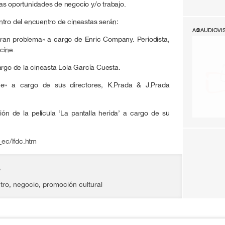
as oportunidades de negocio y/o trabajo.
ntro del encuentro de cineastas serán:
A@AUDIOVI
gran problema» a cargo de Enric Company. Periodista,
 cine.
argo de la cineasta Lola García Cuesta.
e» a cargo de sus directores, K.Prada & J.Prada
ón de la película ‘La pantalla herida’ a cargo de su
_ec/lfdc.htm
s
tro
,
negocio
,
promoción cultural