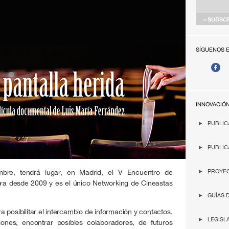
SÍGUENOS 
INNOVACIÓ
PUBLIC
PUBLIC
bre, tendrá lugar, en Madrid, el V Encuentro de
PROYEC
bra desde 2009 y es el único Networking de Cineastas
GUÍAS 
 posibilitar el intercambio de información y contactos,
LEGISL
iones, encontrar posibles colaboradores, de futuros