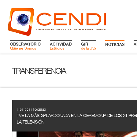
OBSERVATORIO
ACTIVIDAD
GIR
A
NOTICIAS
Quiénes Somos
Estudios
de la UVa
TRANSFERENCIA
1-07-2011 | OCENDI
TVE LA MÁS GALARDONADA EN LA CEREMONIA DE LOS XIII PRE
LA TELEVISIÓN