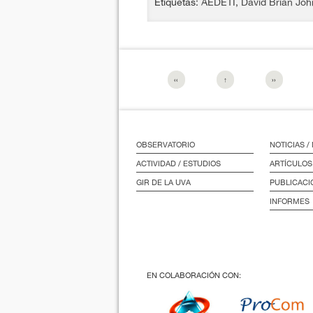
Etiquetas:
AEDETI
,
David Brian Jo
‹‹
↑
››
OBSERVATORIO
NOTICIAS 
ACTIVIDAD / ESTUDIOS
ARTÍCULOS
GIR DE LA UVA
PUBLICACI
INFORMES
EN COLABORACIÓN CON: