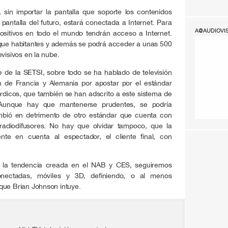
 sin importar la pantalla que soporte los contenidos
 pantalla del futuro, estará conectada a Internet. Para
A@AUDIOVI
ositivos en todo el mundo tendrán acceso a Internet.
que habitantes y además se podrá acceder a unas 500
evisivos en la nube.
e de la SETSI, sobre todo se ha hablado de televisión
n de Francia y Alemania por apostar por el estándar
dicos, que también se han adscrito a este sistema de
e. Aunque hay que mantenerse prudentes, se podría
bió en detrimento de otro estándar que cuenta con
 radiodifusores. No hay que olvidar tampoco, que la
nte en cuenta al espectador, el cliente final, con
o la tendencia creada en el NAB y CES, seguiremos
conectadas, móviles y 3D, definiendo, o al menos
o que Brian Johnson intuye.