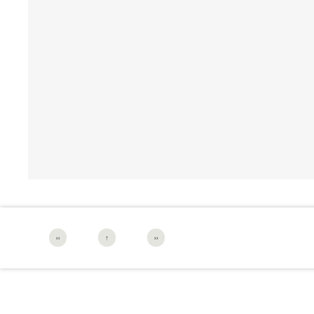
‹‹
↑
››